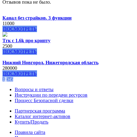
Отзывов пока не было.
Канал без страйков. 3 функции
11000
ПОСМОТРЕТЬ
Тгк с 1.6k про крипту
2500
ПОСМОТРЕТЬ
Нижний Новгород, Нижегородская область
280000
ПОСМОТРЕТЬ
1
2
3
4
5
Вопросы и ответы
Инструкции по передачи ресурсов
Процесс Безопасной сделки
Партнерская программа
Каталог интернет-активов
Купить|Продать
Правила сайта