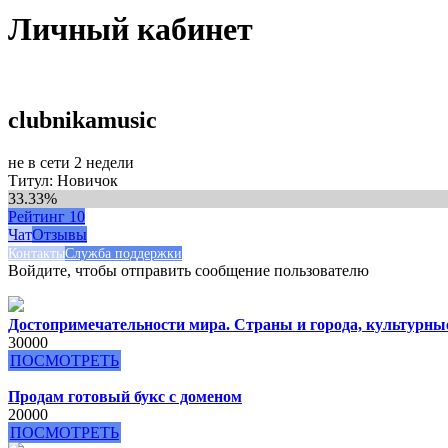
Личный кабинет
clubnikamusic
не в сети 2 недели
Титул: Новичок
33.33%
Рейтинг
10
Чат
Отзывы
Контакты
Служба поддержки
Войдите, чтобы отправить сообщение пользователю
Достопримечательности мира. Страны и города, культурны
30000
ПОСМОТРЕТЬ
Продам готовый букс с доменом
20000
ПОСМОТРЕТЬ