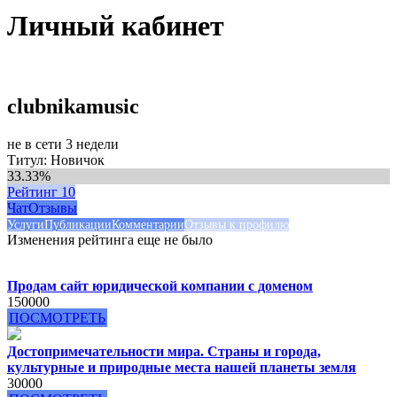
Личный кабинет
clubnikamusic
не в сети 3 недели
Титул: Новичок
33.33%
Рейтинг
10
Чат
Отзывы
Услуги
Публикации
Комментарии
Отзывы к профилю
Изменения рейтинга еще не было
Продам сайт юридической компании с доменом
150000
ПОСМОТРЕТЬ
Достопримечательности мира. Страны и города,
культурные и природные места нашей планеты земля
30000